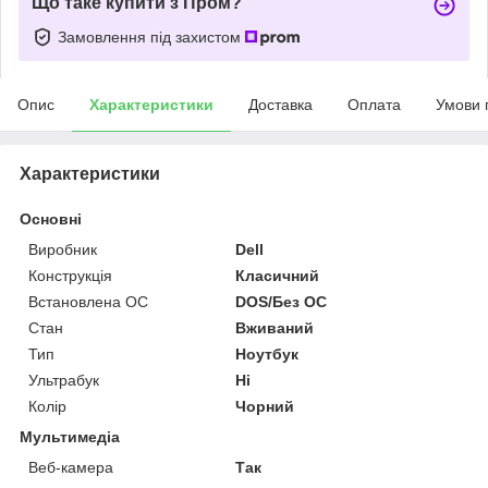
Що таке купити з Пром?
Замовлення під захистом
Опис
Характеристики
Доставка
Оплата
Умови 
Характеристики
Основні
Виробник
Dell
Конструкція
Класичний
Встановлена ОС
DOS/Без ОС
Стан
Вживаний
Тип
Ноутбук
Ультрабук
Ні
Колір
Чорний
Мультимедіа
Веб-камера
Так