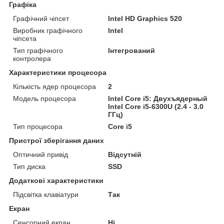
Графіка
Графічний чіпсет
Intel HD Graphics 520
Виробник графічного
Intel
чіпсета
Тип графічного
Інтегрований
контролера
Характеристики процесора
Кількість ядер процесора
2
Модель процесора
Intel Core i5: Двухъядерный
Intel Core i5-6300U (2.4 - 3.0
ГГц)
Тип процесора
Core i5
Пристрої зберігання даних
Оптичний привід
Відсутній
Тип диска
SSD
Додаткові характеристики
Підсвітка клавіатури
Так
Екран
Сенсорний екран
Ні