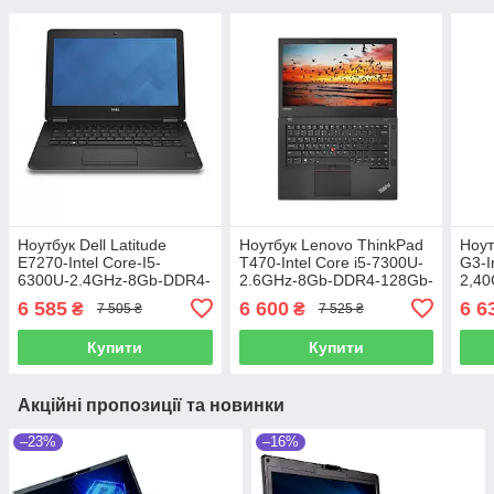
Ноутбук Dell Latitude
Ноутбук Lenovo ThinkPad
Ноут
E7270-Intel Core-I5-
T470-Intel Core i5-7300U-
G3-I
6300U-2.4GHz-8Gb-DDR4-
2.6GHz-8Gb-DDR4-128Gb-
2,4
256Gb-SSD-W12.5-IPS-
SSD-W14-FHD-IPS-Touch-
256
6 585
6 600
6 6
₴
₴
7 505 ₴
7 525 ₴
FHD-touch-Web-(B)- Б/В
Web-(B)-Б/В
IPS-
Купити
Купити
Акційні пропозиції та новинки
–23%
–16%