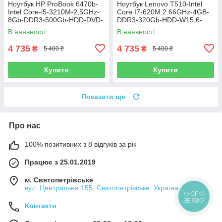
Ноутбук HP ProBook 6470b-
Ноутбук Lenovo T510-Intel
Intel Core-i5-3210M-2,5GHz-
Core I7-620M 2.66GHz-4GB-
8Gb-DDR3-500Gb-HDD-DVD-
DDR3-320Gb-HDD-W15,6-
R-W14-HD-Web-(B)-Б/В
NVIDIA NVS 3100m(512mb)-
В наявності
В наявності
Web-(B)-Б/В
4 735
4 735
₴
₴
5 400 ₴
5 400 ₴
Купити
Купити
Показати ще
Про нас
100% позитивних з 8 відгуків за рік
Працює з 25.01.2019
м. Святопетрівське
вул. Центральна 155, Святопетрівське, Україна
КНОПКА
ЗВ'ЯЗКУ
Контакти