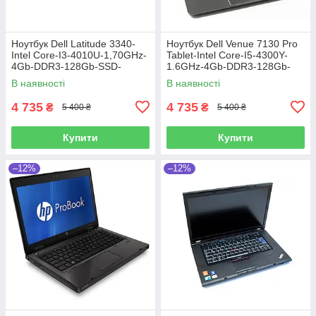
Ноутбук Dell Latitude 3340-
Ноутбук Dell Venue 7130 Pro
Intel Core-I3-4010U-1,70GHz-
Tablet-Intel Core-I5-4300Y-
4Gb-DDR3-128Gb-SSD-
1.6GHz-4Gb-DDR3-128Gb-
W13.3-Web-(B)-Б/B
SSD-W10.8-FHD-Web-IPS-
В наявності
В наявності
(B)-Б/B
4 735
4 735
₴
₴
5 400 ₴
5 400 ₴
Купити
Купити
–12%
–12%