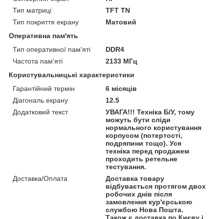
Тип матриці
TFT TN
Тип покриття екрану
Матовий
Оперативна пам'ять
Тип оперативної пам'яті
DDR4
Частота пам'яті
2133 МГц
Користувальницькі характеристики
Гарантійний термін
6 місяців
Діагональ екрану
12.5
Додатковий текст
УВАГА!!! Техніка Б/У, тому
можуть бути сліди
нормального користування
корпусом (потертості,
подряпини тощо). Уся
техніка перед продажем
проходить ретельне
тестування.
Доставка/Оплата
Доставка товару
відбувається протягом двох
робочих днів після
замовлення кур'єрською
службою Нова Пошта.
Також є доставка по Києву і