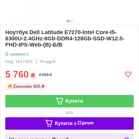
Ноутбук Dell Latitude E7270-Intel Core-I5-
6300U-2.4GHz-8Gb-DDR4-128Gb-SSD-W12.5-
FHD-IPS-Web-(B)-Б/В
В наявності
Код: 1017403
Роздріб
5 760
₴
6 565 ₴
Економія
805 ₴
Купити
або
Купити з