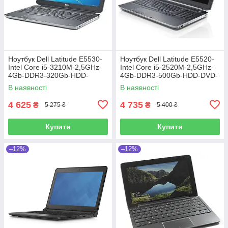
Ноутбук Dell Latitude E5530-
Ноутбук Dell Latitude E5520-
Intel Core i5-3210M-2,5GHz-
Intel Core i5-2520M-2,5GHz-
4Gb-DDR3-320Gb-HDD-
4Gb-DDR3-500Gb-HDD-DVD-
W15,6-FHD-Web-(B)-Б/В
R-W15,6-Web-(B)- Б/В
В наявності
В наявності
4 625
4 735
₴
₴
5 275 ₴
5 400 ₴
Купити
Купити
–12%
–12%