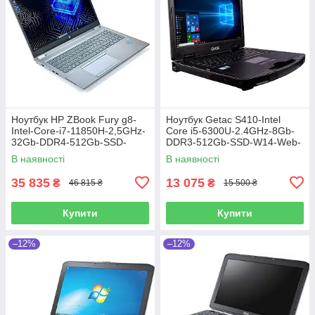
Ноутбук HP ZBook Fury g8-
Ноутбук Getac S410-Intel
Intel-Core-i7-11850H-2,5GHz-
Core i5-6300U-2.4GHz-8Gb-
32Gb-DDR4-512Gb-SSD-
DDR3-512Gb-SSD-W14-Web-
W15.6-FHD-iPS-Web-NVIDIA
FHD-IPS-(4G Modem)-(B)-Б/В
В наявності
В наявності
T1200 Laptop (4Gb)-(B)-Б/В
35 835
13 075
₴
₴
46 815 ₴
15 500 ₴
Купити
Купити
–12%
–12%