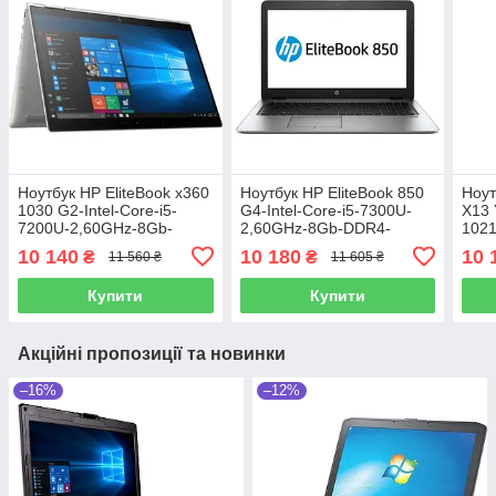
Ноутбук HP EliteBook x360
Ноутбук HP EliteBook 850
Ноут
1030 G2-Intel-Core-i5-
G4-Intel-Core-i5-7300U-
X13 
7200U-2,60GHz-8Gb-
2,60GHz-8Gb-DDR4-
102
DDR4-256Gb-SSD-W13.3-
256Gb-SSD-W15,6-FHD-
DDR
10 140
10 180
10 
₴
₴
11 560 ₴
11 605 ₴
IPS-FHD-Web-(B)- Б/В
IPS-Web-(B)- Б/В
IPS
Б/В
Купити
Купити
Акційні пропозиції та новинки
–16%
–12%