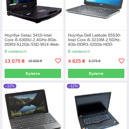
Ноутбук Getac S410-Intel
Ноутбук Dell Latitude E5530-
Core i5-6300U-2.4GHz-8Gb-
Intel Core i5-3210M-2,5GHz-
DDR3-512Gb-SSD-W14-Web-
4Gb-DDR3-320Gb-HDD-
FHD-IPS-(4G Modem)-(B)-Б/В
W15,6-FHD-Web-(B)-Б/В
В наявності
В наявності
13 075
4 625
₴
₴
15 500 ₴
5 275 ₴
Купити
Купити
–12%
–12%