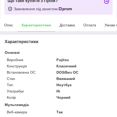
Що таке купити з Пром?
Замовлення під захистом
Опис
Характеристики
Доставка
Оплата
Умови 
Характеристики
Основні
Виробник
Fujitsu
Конструкція
Класичний
Встановлена ОС
DOS/Без ОС
Стан
Вживаний
Тип
Ноутбук
Ультрабук
Ні
Колір
Чорний
Мультимедіа
Веб-камера
Так