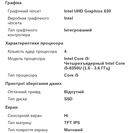
Графіка
Графічний чіпсет
Intel UHD Graphics 630
Виробник графічного
Intel
чіпсета
Тип графічного
Інтегрований
контролера
Характеристики процесора
Кількість ядер процесора
4
Модель процесора
Intel Core i5:
Четырехъядерный Intel Core
i5-8350U (1.6 - 3.6 ГГц)
Тип процесора
Core i5
Пристрої зберігання даних
Оптичний привід
Відсутній
Тип диска
SSD
Екран
Сенсорний екран
Ні
Тип матриці
TFT IPS
Тип покриття екрану
Матовий