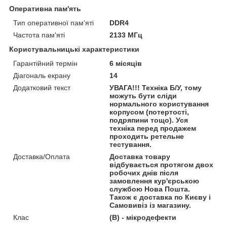
Оперативна пам'ять
Тип оперативної пам'яті
DDR4
Частота пам'яті
2133 МГц
Користувальницькі характеристики
Гарантійний термін
6 місяців
Діагональ екрану
14
Додатковий текст
УВАГА!!! Техніка Б/У, тому
можуть бути сліди
нормального користування
корпусом (потертості,
подряпини тощо). Уся
техніка перед продажем
проходить ретельне
тестування.
Доставка/Оплата
Доставка товару
відбувається протягом двох
робочих днів після
замовлення кур'єрською
службою Нова Пошта.
Також є доставка по Києву і
Самовивіз із магазину.
Клас
(В) - мікродефекти