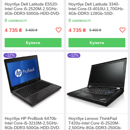
Ноутбук Dell Latitude E5520-
Ноутбук Dell Latitude 3340-
Intel Core i5-2520M-2,5GHz-
Intel Core-I3-4010U-1,70GHz-
4Gb-DDR3-500Gb-HDD-DVD-
4Gb-DDR3-128Gb-SSD-
R-W15,6-Web-(B)- Б/В
W13.3-Web-(B)-Б/B
В наявності
В наявності
4 735
4 735
₴
₴
5 400 ₴
5 400 ₴
Купити
Купити
–12%
–12%
Ноутбук HP ProBook 6470b-
Ноутбук Lenovo ThinkPad
Intel Core-i5-3210M-2,5GHz-
T420s-Intel Core i5-2520M-
8Gb-DDR3-500Gb-HDD-DVD-
2,50GHz-8Gb-DDR3-250Gb-