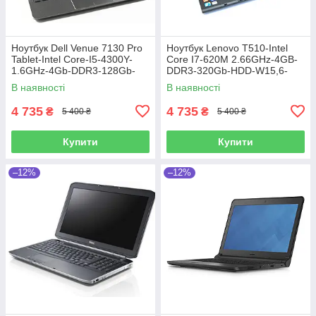
Ноутбук Dell Venue 7130 Pro
Ноутбук Lenovo T510-Intel
Tablet-Intel Core-I5-4300Y-
Core I7-620M 2.66GHz-4GB-
1.6GHz-4Gb-DDR3-128Gb-
DDR3-320Gb-HDD-W15,6-
SSD-W10.8-FHD-Web-IPS-
NVIDIA NVS 3100m(512mb)-
В наявності
В наявності
(B)-Б/B
Web-(B)-Б/В
4 735
4 735
₴
₴
5 400 ₴
5 400 ₴
Купити
Купити
–12%
–12%