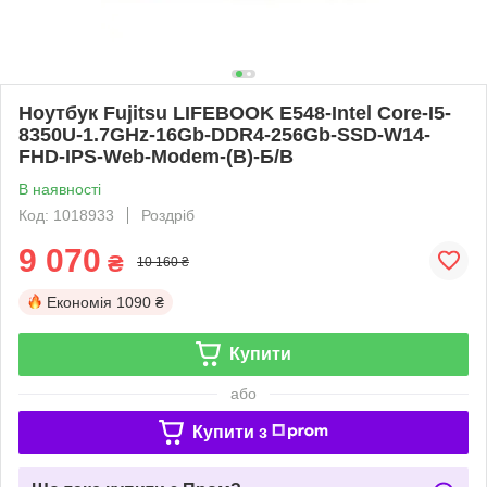
Ноутбук Fujitsu LIFEBOOK E548-Intel Core-I5-
8350U-1.7GHz-16Gb-DDR4-256Gb-SSD-W14-
FHD-IPS-Web-Modem-(B)-Б/В
В наявності
Код: 1018933
Роздріб
9 070
₴
10 160 ₴
Економія
1090 ₴
Купити
або
Купити з