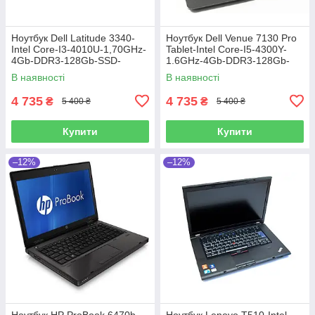
Ноутбук Dell Latitude 3340-
Ноутбук Dell Venue 7130 Pro
Intel Core-I3-4010U-1,70GHz-
Tablet-Intel Core-I5-4300Y-
4Gb-DDR3-128Gb-SSD-
1.6GHz-4Gb-DDR3-128Gb-
W13.3-Web-(B)-Б/B
SSD-W10.8-FHD-Web-IPS-
В наявності
В наявності
(B)-Б/B
4 735
4 735
₴
₴
5 400 ₴
5 400 ₴
Купити
Купити
–12%
–12%
Ноутбук HP ProBook 6470b-
Ноутбук Lenovo T510-Intel