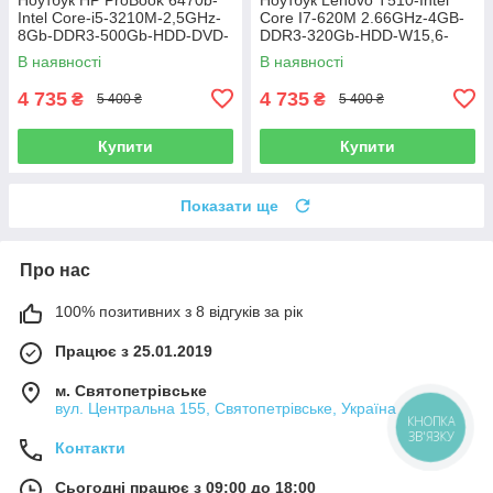
Intel Core-i5-3210M-2,5GHz-
Core I7-620M 2.66GHz-4GB-
8Gb-DDR3-500Gb-HDD-DVD-
DDR3-320Gb-HDD-W15,6-
R-W14-HD-Web-(B)-Б/В
NVIDIA NVS 3100m(512mb)-
В наявності
В наявності
Web-(B)-Б/В
4 735
4 735
₴
₴
5 400 ₴
5 400 ₴
Купити
Купити
Показати ще
Про нас
100% позитивних з 8 відгуків за рік
Працює з 25.01.2019
м. Святопетрівське
вул. Центральна 155, Святопетрівське, Україна
КНОПКА
ЗВ'ЯЗКУ
Контакти
Сьогодні працює з 09:00 до 18:00