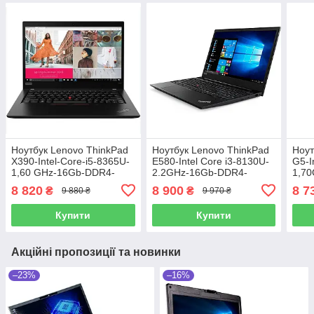
Ноутбук Lenovo ThinkPad
Ноутбук Lenovo ThinkPad
Ноут
X390-Intel-Core-i5-8365U-
E580-Intel Core i3-8130U-
G5-I
1,60 GHz-16Gb-DDR4-
2.2GHz-16Gb-DDR4-
1,7
128Gb-SSD-W13.3-FHD-
256Gb-SSD-W15.5-FHD-
128
8 820
8 900
8 7
₴
₴
9 880 ₴
9 970 ₴
IPS-Web-Modem-(B)-Б/В
IPS-Web-(B)-Б/B
Web-
Купити
Купити
Акційні пропозиції та новинки
–23%
–16%