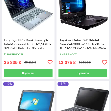
Ноутбук HP ZBook Fury g8-
Ноутбук Getac S410-Intel
Intel-Core-i7-11850H-2,5GHz-
Core i5-6300U-2.4GHz-8Gb-
32Gb-DDR4-512Gb-SSD-
DDR3-512Gb-SSD-W14-Web-
W15.6-FHD-iPS-Web-NVIDIA
FHD-IPS-(4G Modem)-(B)-Б/В
В наявності
В наявності
T1200 Laptop (4Gb)-(B)-Б/В
35 835
13 075
₴
₴
46 815 ₴
15 500 ₴
Купити
Купити
–12%
–12%