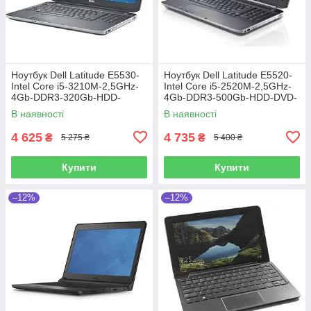
Ноутбук Dell Latitude E5530-
Ноутбук Dell Latitude E5520-
Intel Core i5-3210M-2,5GHz-
Intel Core i5-2520M-2,5GHz-
4Gb-DDR3-320Gb-HDD-
4Gb-DDR3-500Gb-HDD-DVD-
W15,6-FHD-Web-(B)-Б/В
R-W15,6-Web-(B)- Б/В
В наявності
В наявності
4 625
4 735
₴
₴
5 275 ₴
5 400 ₴
Купити
Купити
–12%
–12%