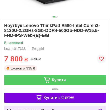
Ноутбук Lenovo ThinkPad E580-Intel Core i3-
8130U-2.2GHz-8Gb-DDR4-500Gb-HDD-W15.5-
FHD-IPS-Web-(B)-Б/B
В наявності
Код: 1017638
Роздріб
7 800
₴
8 735 ₴
Економія
935 ₴
Купити
або
Купити з