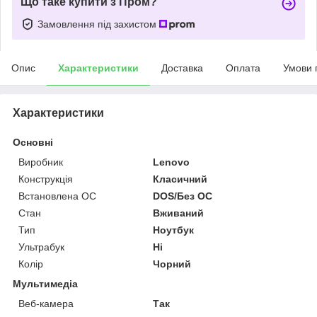
Що таке купити з Пром?
Замовлення під захистом
Опис
Характеристики
Доставка
Оплата
Умови 
Характеристики
Основні
Виробник
Lenovo
Конструкція
Класичний
Встановлена ОС
DOS/Без ОС
Стан
Вживаний
Тип
Ноутбук
Ультрабук
Ні
Колір
Чорний
Мультимедіа
Веб-камера
Так