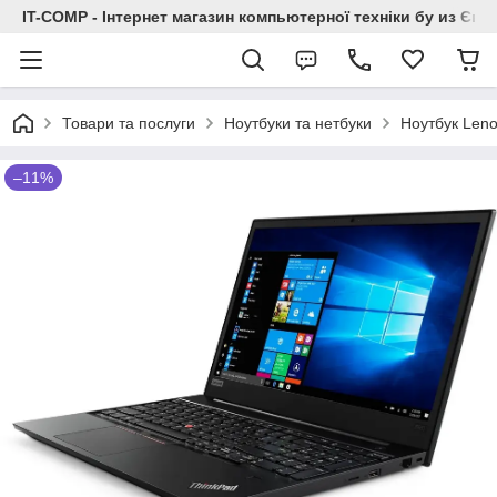
IT-COMP - Інтернет магазин компьютерної техніки бу из Єв
Товари та послуги
Ноутбуки та нетбуки
Ноутбук Len
–11%