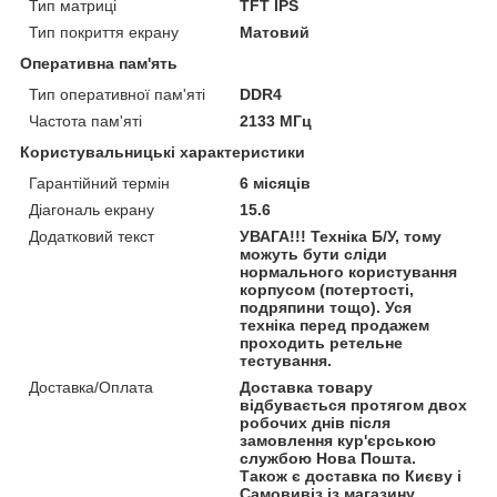
Тип матриці
TFT IPS
Тип покриття екрану
Матовий
Оперативна пам'ять
Тип оперативної пам'яті
DDR4
Частота пам'яті
2133 МГц
Користувальницькі характеристики
Гарантійний термін
6 місяців
Діагональ екрану
15.6
Додатковий текст
УВАГА!!! Техніка Б/У, тому
можуть бути сліди
нормального користування
корпусом (потертості,
подряпини тощо). Уся
техніка перед продажем
проходить ретельне
тестування.
Доставка/Оплата
Доставка товару
відбувається протягом двох
робочих днів після
замовлення кур'єрською
службою Нова Пошта.
Також є доставка по Києву і
Самовивіз із магазину.