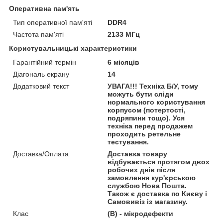
Оперативна пам'ять
Тип оперативної пам'яті
DDR4
Частота пам'яті
2133 МГц
Користувальницькі характеристики
Гарантійний термін
6 місяців
Діагональ екрану
14
Додатковий текст
УВАГА!!! Техніка Б/У, тому
можуть бути сліди
нормального користування
корпусом (потертості,
подряпини тощо). Уся
техніка перед продажем
проходить ретельне
тестування.
Доставка/Оплата
Доставка товару
відбувається протягом двох
робочих днів після
замовлення кур'єрською
службою Нова Пошта.
Також є доставка по Києву і
Самовивіз із магазину.
Клас
(В) - мікродефекти