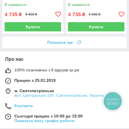
NVIDIA NVS 3100m(512mb)-
HDD-W14-Web-(B)-Б/В
В наявності
В наявності
Web-(B)-Б/В
4 735
4 735
₴
₴
5 400 ₴
5 400 ₴
Купити
Купити
Показати ще
Про нас
100% позитивних з 8 відгуків за рік
Працює з 25.01.2019
м. Святопетрівське
вул. Центральна 155, Святопетрівське, Україна
КНОПКА
ЗВ'ЯЗКУ
Контакти
Сьогодні працює з 10:00 до 15:00
Показати весь графік роботи