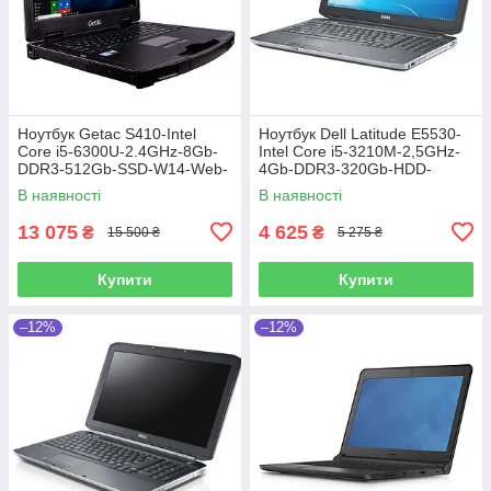
Ноутбук Getac S410-Intel
Ноутбук Dell Latitude E5530-
Core i5-6300U-2.4GHz-8Gb-
Intel Core i5-3210M-2,5GHz-
DDR3-512Gb-SSD-W14-Web-
4Gb-DDR3-320Gb-HDD-
FHD-IPS-(4G Modem)-(B)-Б/В
W15,6-FHD-Web-(B)-Б/В
В наявності
В наявності
13 075
4 625
₴
₴
15 500 ₴
5 275 ₴
Купити
Купити
–12%
–12%