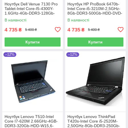
Ноутбук Dell Venue 7130 Pro
Ноутбук HP ProBook 6470b-
Tablet-Intel Core-I5-4300Y-
Intel Core-i5-3210M-2,5GHz-
1.6GHz-4Gb-DDR3-128Gb-
8Gb-DDR3-500Gb-HDD-DVD-
SSD-W10.8-FHD-Web-IPS-
R-W14-HD-Web-(B)-Б/В
В наявності
В наявності
(B)-Б/B
4 735
4 735
₴
₴
5 400 ₴
5 400 ₴
Купити
Купити
–12%
–12%
Ноутбук Lenovo T510-Intel
Ноутбук Lenovo ThinkPad
Core I7-620M 2.66GHz-4GB-
T420s-Intel Core i5-2520M-
DDR3-320Gb-HDD-W15,6-
2,50GHz-8Gb-DDR3-250Gb-