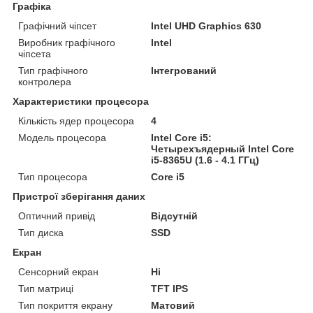
Графіка
Графічний чіпсет
Intel UHD Graphics 630
Виробник графічного
Intel
чіпсета
Тип графічного
Інтегрований
контролера
Характеристики процесора
Кількість ядер процесора
4
Модель процесора
Intel Core i5:
Четырехъядерный Intel Core
i5-8365U (1.6 - 4.1 ГГц)
Тип процесора
Core i5
Пристрої зберігання даних
Оптичний привід
Відсутній
Тип диска
SSD
Екран
Сенсорний екран
Ні
Тип матриці
TFT IPS
Тип покриття екрану
Матовий