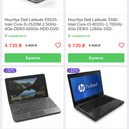
Ноутбук Dell Latitude E5520-
Ноутбук Dell Latitude 3340-
Intel Core i5-2520M-2,5GHz-
Intel Core-I3-4010U-1,70GHz-
4Gb-DDR3-500Gb-HDD-DVD-
4Gb-DDR3-128Gb-SSD-
R-W15,6-Web-(B)- Б/В
W13.3-Web-(B)-Б/B
В наявності
В наявності
4 735
4 735
₴
₴
5 400 ₴
5 400 ₴
Купити
Купити
–12%
–12%