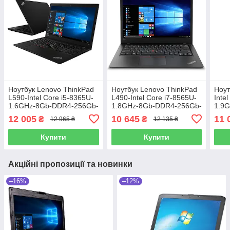
Ноутбук Lenovo ThinkPad
Ноутбук Lenovo ThinkPad
Ноут
L590-Intel Core i5-8365U-
L490-Intel Core i7-8565U-
Inte
1.6GHz-8Gb-DDR4-256Gb-
1.8GHz-8Gb-DDR4-256Gb-
1.9
SSD-W15.6-IPS-FHD-Web-
SSD-W14-FHD-IPS-Web-
512
12 005
10 645
11 
₴
₴
12 965 ₴
12 135 ₴
(B)- Б/В
(B)- Б/В
Web-
Купити
Купити
Акційні пропозиції та новинки
–16%
–12%