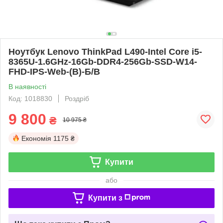
Ноутбук Lenovo ThinkPad L490-Intel Core i5-
8365U-1.6GHz-16Gb-DDR4-256Gb-SSD-W14-
FHD-IPS-Web-(B)-Б/В
В наявності
Код: 1018830
Роздріб
9 800
₴
10 975 ₴
Економія
1175 ₴
Купити
або
Купити з