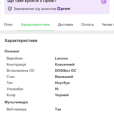
Що таке купити з Пром?
Замовлення під захистом
Опис
Характеристики
Доставка
Оплата
Умови 
Характеристики
Основні
Виробник
Lenovo
Конструкція
Класичний
Встановлена ОС
DOS/Без ОС
Стан
Вживаний
Тип
Ноутбук
Ультрабук
Ні
Колір
Чорний
Мультимедіа
Веб-камера
Так