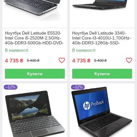
Ноутбук Dell Latitude E5520-
Ноутбук Dell Latitude 3340-
Intel Core i5-2520M-2,5GHz-
Intel Core-I3-4010U-1,70GHz-
4Gb-DDR3-500Gb-HDD-DVD-
4Gb-DDR3-128Gb-SSD-
R-W15,6-Web-(B)- Б/В
W13.3-Web-(B)-Б/B
В наявності
В наявності
4 735
4 735
₴
₴
5 400 ₴
5 400 ₴
Купити
Купити
–12%
–12%