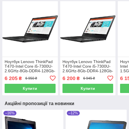
Ноутбук Lenovo ThinkPad
Ноутбук Lenovo ThinkPad
Ноут
T470-Intel Core i5-7300U-
T470-Intel Core i5-7300U-
Inte
2.6GHz-8Gb-DDR4-128Gb-
2.6GHz-8Gb-DDR4-128Gb-
1.5
SSD-W14-HD-Web-(B)-Б/В
SSD-W14-IPS-FHD-Web-
SSD-
6 205
6 200
6 1
₴
₴
6 950 ₴
6 945 ₴
(B)-Б/В
Купити
Купити
Акційні пропозиції та новинки
–16%
–12%