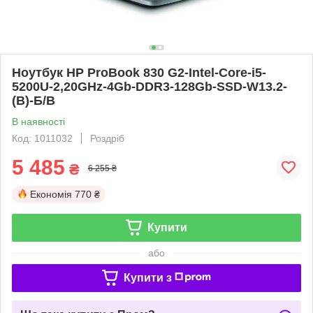
Ноутбук HP ProBook 830 G2-Intel-Core-i5-
5200U-2,20GHz-4Gb-DDR3-128Gb-SSD-W13.2-
(B)-Б/В
В наявності
Код: 1011032
Роздріб
5 485
₴
6 255 ₴
Економія
770 ₴
Купити
або
Купити з