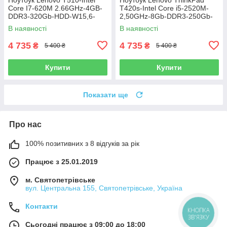
Core I7-620M 2.66GHz-4GB-
T420s-Intel Core i5-2520M-
DDR3-320Gb-HDD-W15,6-
2,50GHz-8Gb-DDR3-250Gb-
NVIDIA NVS 3100m(512mb)-
HDD-W14-Web-(B)-Б/В
В наявності
В наявності
Web-(B)-Б/В
4 735
4 735
₴
₴
5 400 ₴
5 400 ₴
Купити
Купити
Показати ще
Про нас
100% позитивних з 8 відгуків за рік
Працює з 25.01.2019
м. Святопетрівське
вул. Центральна 155, Святопетрівське, Україна
Контакти
КНОПКА
ЗВ'ЯЗКУ
Сьогодні працює з 09:00 до 18:00