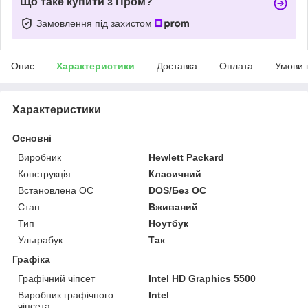
Що таке купити з Пром?
Замовлення під захистом
Опис
Характеристики
Доставка
Оплата
Умови 
Характеристики
Основні
Виробник
Hewlett Packard
Конструкція
Класичний
Встановлена ОС
DOS/Без ОС
Стан
Вживаний
Тип
Ноутбук
Ультрабук
Так
Графіка
Графічний чіпсет
Intel HD Graphics 5500
Виробник графічного
Intel
чіпсета