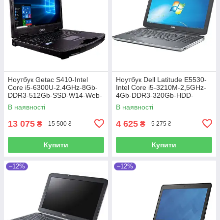
Ноутбук Getac S410-Intel
Ноутбук Dell Latitude E5530-
Core i5-6300U-2.4GHz-8Gb-
Intel Core i5-3210M-2,5GHz-
DDR3-512Gb-SSD-W14-Web-
4Gb-DDR3-320Gb-HDD-
FHD-IPS-(4G Modem)-(B)-Б/В
W15,6-FHD-Web-(B)-Б/В
В наявності
В наявності
13 075
4 625
₴
₴
15 500 ₴
5 275 ₴
Купити
Купити
–12%
–12%