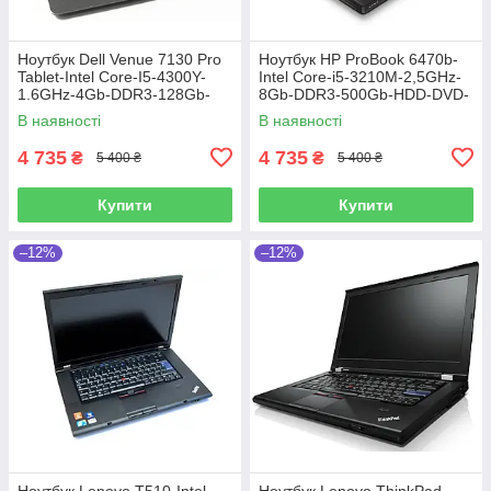
Ноутбук Dell Venue 7130 Pro
Ноутбук HP ProBook 6470b-
Tablet-Intel Core-I5-4300Y-
Intel Core-i5-3210M-2,5GHz-
1.6GHz-4Gb-DDR3-128Gb-
8Gb-DDR3-500Gb-HDD-DVD-
SSD-W10.8-FHD-Web-IPS-
R-W14-HD-Web-(B)-Б/В
В наявності
В наявності
(B)-Б/B
4 735
4 735
₴
₴
5 400 ₴
5 400 ₴
Купити
Купити
–12%
–12%
Ноутбук Lenovo T510-Intel
Ноутбук Lenovo ThinkPad