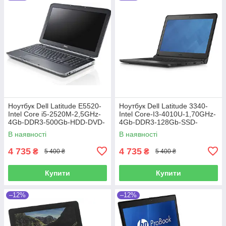
Ноутбук Dell Latitude E5520-
Ноутбук Dell Latitude 3340-
Intel Core i5-2520M-2,5GHz-
Intel Core-I3-4010U-1,70GHz-
4Gb-DDR3-500Gb-HDD-DVD-
4Gb-DDR3-128Gb-SSD-
R-W15,6-Web-(B)- Б/В
W13.3-Web-(B)-Б/B
В наявності
В наявності
4 735
4 735
₴
₴
5 400 ₴
5 400 ₴
Купити
Купити
–12%
–12%