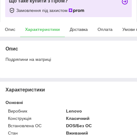
Що таке купити з Пром?
Замовлення під захистом
Опис
Характеристики
Доставка
Оплата
Умови 
Опис
Подряпини на матриці
Характеристики
Основні
Виробник
Lenovo
Конструкція
Класичний
Встановлена ОС
DOS/Без ОС
Стан
Вживаний