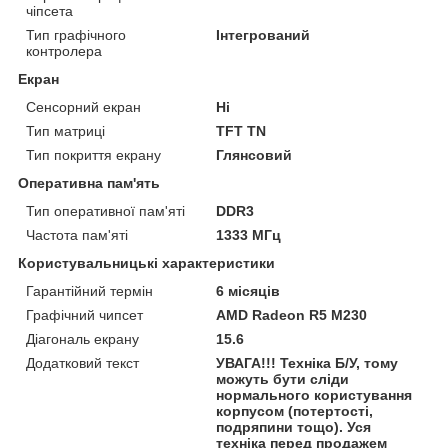
чіпсета
Тип графічного
Інтегрований
контролера
Екран
Сенсорний екран
Ні
Тип матриці
TFT TN
Тип покриття екрану
Глянсовий
Оперативна пам'ять
Тип оперативної пам'яті
DDR3
Частота пам'яті
1333 МГц
Користувальницькі характеристики
Гарантійний термін
6 місяців
Графічний чипсет
AMD Radeon R5 M230
Діагональ екрану
15.6
Додатковий текст
УВАГА!!! Техніка Б/У, тому
можуть бути сліди
нормального користування
корпусом (потертості,
подряпини тощо). Уся
техніка перед продажем