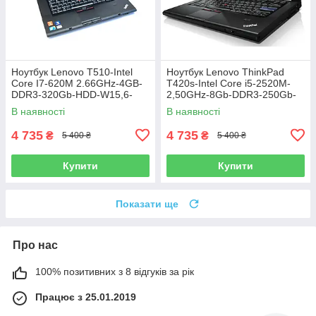
Ноутбук Lenovo T510-Intel
Ноутбук Lenovo ThinkPad
Core I7-620M 2.66GHz-4GB-
T420s-Intel Core i5-2520M-
DDR3-320Gb-HDD-W15,6-
2,50GHz-8Gb-DDR3-250Gb-
NVIDIA NVS 3100m(512mb)-
HDD-W14-Web-(B)-Б/В
В наявності
В наявності
Web-(B)-Б/В
4 735
4 735
₴
₴
5 400 ₴
5 400 ₴
Купити
Купити
Показати ще
Про нас
100% позитивних з 8 відгуків за рік
Працює з 25.01.2019