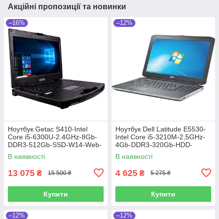
Акційні пропозиції та новинки
–16%
–12%
Ноутбук Getac S410-Intel
Ноутбук Dell Latitude E5530-
Core i5-6300U-2.4GHz-8Gb-
Intel Core i5-3210M-2,5GHz-
DDR3-512Gb-SSD-W14-Web-
4Gb-DDR3-320Gb-HDD-
FHD-IPS-(4G Modem)-(B)-Б/В
W15,6-FHD-Web-(B)-Б/В
В наявності
В наявності
13 075
4 625
₴
₴
15 500 ₴
5 275 ₴
Купити
Купити
–12%
–12%