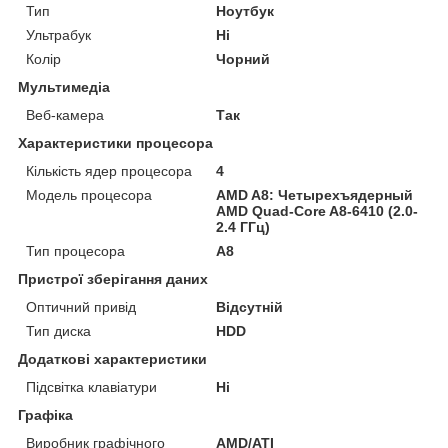
Тип
Ноутбук
Ультрабук
Ні
Колір
Чорний
Мультимедіа
Веб-камера
Так
Характеристики процесора
Кількість ядер процесора
4
Модель процесора
AMD A8: Четырехъядерный
AMD Quad-Core A8-6410 (2.0-
2.4 ГГц)
Тип процесора
A8
Пристрої зберігання даних
Оптичний привід
Відсутній
Тип диска
HDD
Додаткові характеристики
Підсвітка клавіатури
Ні
Графіка
Виробник графічного
AMD/ATI