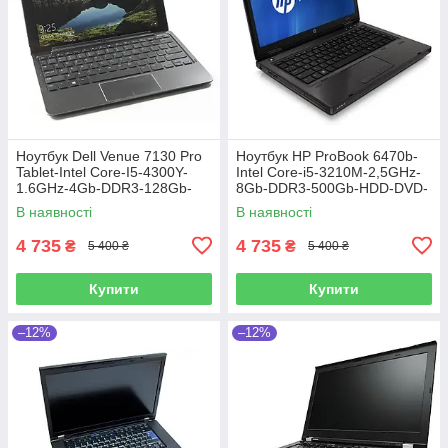
Ноутбук Dell Venue 7130 Pro
Ноутбук HP ProBook 6470b-
Tablet-Intel Core-I5-4300Y-
Intel Core-i5-3210M-2,5GHz-
1.6GHz-4Gb-DDR3-128Gb-
8Gb-DDR3-500Gb-HDD-DVD-
SSD-W10.8-FHD-Web-IPS-
R-W14-HD-Web-(B)-Б/В
В наявності
В наявності
(B)-Б/B
4 735
4 735
₴
₴
5 400 ₴
5 400 ₴
Купити
Купити
–12%
–12%