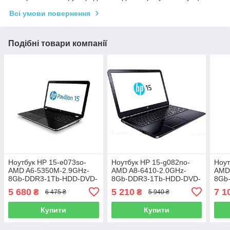
Всі умови повернення
Подібні товари компанії
Ноутбук HP 15-e073so-
Ноутбук HP 15-g082no-
Ноут
AMD A6-5350M-2.9GHz-
AMD A8-6410-2.0GHz-
AMD
8Gb-DDR3-1Tb-HDD-DVD-
8Gb-DDR3-1Tb-HDD-DVD-
8Gb
RW-W15,6-Web-AMD
R-W15.6-Web-Radeon
RW-
5 680
5 210
7 1
₴
₴
6 475 ₴
5 940 ₴
Radeon HD 8670M-(B)-Б/В
8500M-(B)- Б/В
Rade
В
Купити
Купити