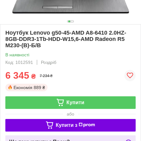
Ноутбук Lenovo g50-45-AMD A8-6410 2.0HZ-
8GB-DDR3-1Tb-HDD-W15,6-AMD Radeon R5
M230-(B)-Б/В
В наявності
Код: 1012591
Роздріб
6 345
₴
7 234 ₴
Економія
889 ₴
Купити
або
Купити з