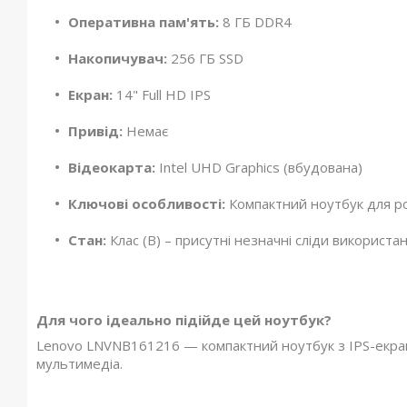
Оперативна пам'ять:
8 ГБ DDR4
Накопичувач:
256 ГБ SSD
Екран:
14" Full HD IPS
Привід:
Немає
Відеокарта:
Intel UHD Graphics (вбудована)
Ключові особливості:
Компактний ноутбук для ро
Стан:
Клас (B) – присутні незначні сліди використа
Для чого ідеально підійде цей ноутбук?
Lenovo LNVNB161216 — компактний ноутбук з IPS-екран
мультимедіа.