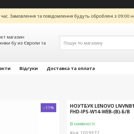
 час. Замовлення та повідомлення будуть оброблені з 09:00 н
нет магазин
ніки бу из Європи та
акти
Відгуки
Доставка та оплата
НОУТБУК LENOVO LNVNB161
–11%
FHD-IPS-W14-WEB-(B)-Б/В
В наявності
Код:
1019372