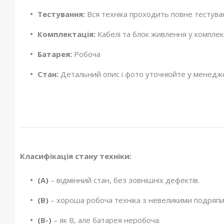
Тестування:
Вся техніка проходить повне тестув
Комплектація:
Кабелі та блок живлення у комплект
Батарея:
Робоча
Стан:
Детальний опис і фото уточнюйте у менедж
Класифікація стану техніки:
(А)
– відмінний стан, без зовнішніх дефектів.
(B)
– хороша робоча техніка з невеликими подряпи
(B-)
– як B, але батарея неробоча.