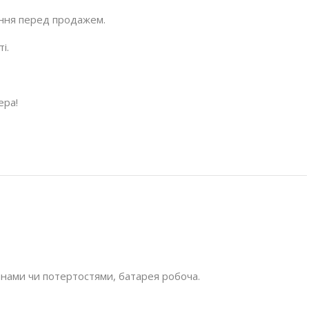
ання перед продажем.
і.
ера!
нами чи потертостями, батарея робоча.