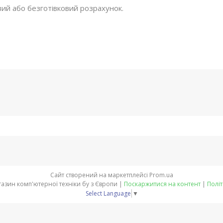
вий або безготівковий розрахунок.
Сайт створений на маркетплейсі
Prom.ua
IT-COMP-Інтернет магазин комп'ютерної техніки бу з Європи |
Поскаржитися на контент
|
Політ
Select Language
▼