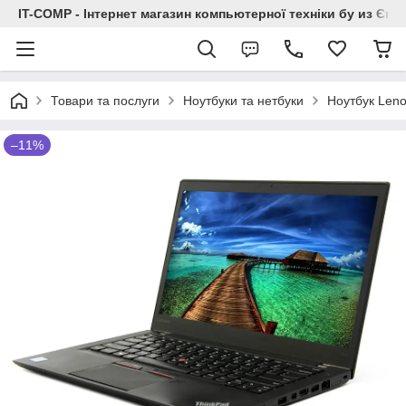
IT-COMP - Інтернет магазин компьютерної техніки бу из Єв
Товари та послуги
Ноутбуки та нетбуки
Ноутбук Len
–11%