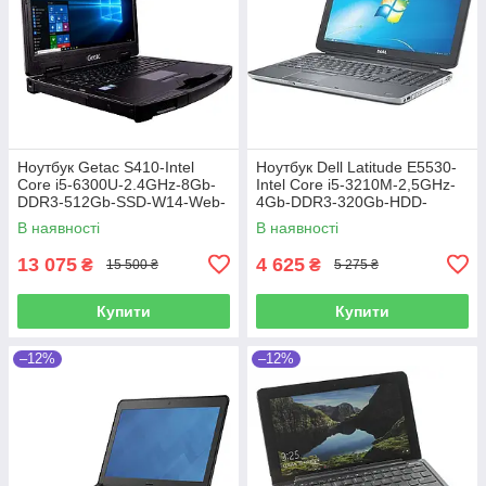
Ноутбук Getac S410-Intel
Ноутбук Dell Latitude E5530-
Core i5-6300U-2.4GHz-8Gb-
Intel Core i5-3210M-2,5GHz-
DDR3-512Gb-SSD-W14-Web-
4Gb-DDR3-320Gb-HDD-
FHD-IPS-(4G Modem)-(B)-Б/В
W15,6-FHD-Web-(B)-Б/В
В наявності
В наявності
13 075
4 625
₴
₴
15 500 ₴
5 275 ₴
Купити
Купити
–12%
–12%