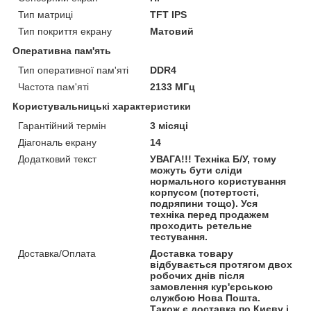
Тип матриці
TFT IPS
Тип покриття екрану
Матовий
Оперативна пам'ять
Тип оперативної пам'яті
DDR4
Частота пам'яті
2133 МГц
Користувальницькі характеристики
Гарантійний термін
3 місяці
Діагональ екрану
14
Додатковий текст
УВАГА!!! Техніка Б/У, тому
можуть бути сліди
нормального користування
корпусом (потертості,
подряпини тощо). Уся
техніка перед продажем
проходить ретельне
тестування.
Доставка/Оплата
Доставка товару
відбувається протягом двох
робочих днів після
замовлення кур'єрською
службою Нова Пошта.
Також є доставка по Києву і