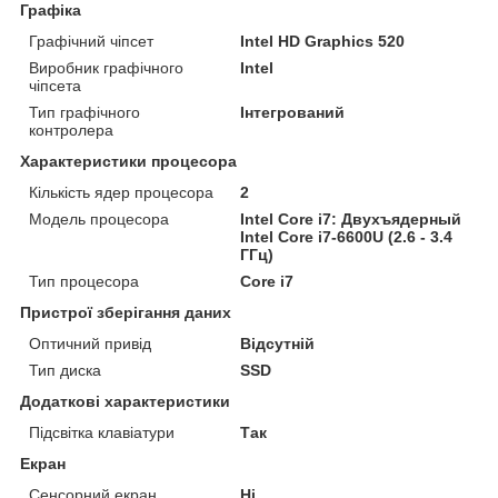
Графіка
Графічний чіпсет
Intel HD Graphics 520
Виробник графічного
Intel
чіпсета
Тип графічного
Інтегрований
контролера
Характеристики процесора
Кількість ядер процесора
2
Модель процесора
Intel Core i7: Двухъядерный
Intel Core i7-6600U (2.6 - 3.4
ГГц)
Тип процесора
Core i7
Пристрої зберігання даних
Оптичний привід
Відсутній
Тип диска
SSD
Додаткові характеристики
Підсвітка клавіатури
Так
Екран
Сенсорний екран
Ні