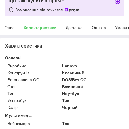
Що таке купити з Пром?
Замовлення під захистом
Опис
Характеристики
Доставка
Оплата
Умови 
Характеристики
Основні
Виробник
Lenovo
Конструкція
Класичний
Встановлена ОС
DOS/Без ОС
Стан
Вживаний
Тип
Ноутбук
Ультрабук
Так
Колір
Чорний
Мультимедіа
Веб-камера
Так