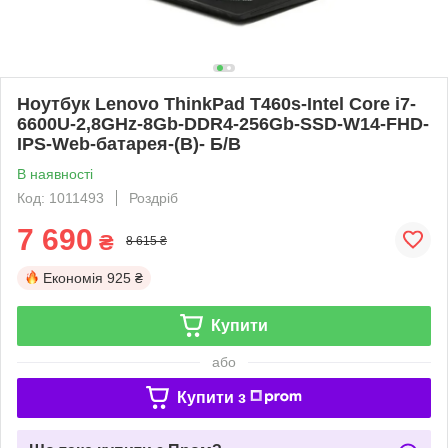
Ноутбук Lenovo ThinkPad T460s-Intel Core i7-
6600U-2,8GHz-8Gb-DDR4-256Gb-SSD-W14-FHD-
IPS-Web-батарея-(B)- Б/В
В наявності
Код: 1011493
Роздріб
7 690
₴
8 615 ₴
Економія
925 ₴
Купити
або
Купити з