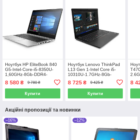
Ноутбук HP EliteBook 840
Ноутбук Lenovo ThinkPad
Ноут
G5-Intel-Core-i5-8350U-
L13 Gen 1-Intel Core i5-
T470
1,60GHz-8Gb-DDR4-
10310U-1.7GHz-8Gb-
2.6
256Gb-SSD-W14-FHD-IPS-
DDR4-256Gb-SSD-W13.3-
SSD
8 580
8 725
8 4
₴
₴
9 780 ₴
9 425 ₴
Web-(B)-Б/В
FHD-IPS-Web-(B)-Б/В
Web-
Купити
Купити
Акційні пропозиції та новинки
–16%
–12%