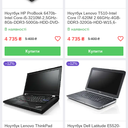
Ноутбук HP ProBook 6470b-
Ноутбук Lenovo T510-Intel
Intel Core-i5-3210M-2,5GHz-
Core I7-620M 2.66GHz-4GB-
8Gb-DDR3-500Gb-HDD-DVD-
DDR3-320Gb-HDD-W15,6-
R-W14-HD-Web-(B)-Б/В
NVIDIA NVS 3100m(512mb)-
В наявності
В наявності
Web-(B)-Б/В
4 735
4 735
₴
₴
5 400 ₴
5 400 ₴
Купити
Купити
–12%
–12%
Ноутбук Lenovo ThinkPad
Ноутбук Dell Latitude E5520-