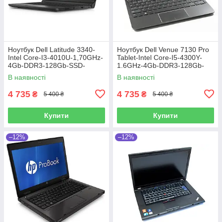
Ноутбук Dell Latitude 3340-
Ноутбук Dell Venue 7130 Pro
Intel Core-I3-4010U-1,70GHz-
Tablet-Intel Core-I5-4300Y-
4Gb-DDR3-128Gb-SSD-
1.6GHz-4Gb-DDR3-128Gb-
W13.3-Web-(B)-Б/B
SSD-W10.8-FHD-Web-IPS-
В наявності
В наявності
(B)-Б/B
4 735
4 735
₴
₴
5 400 ₴
5 400 ₴
Купити
Купити
–12%
–12%