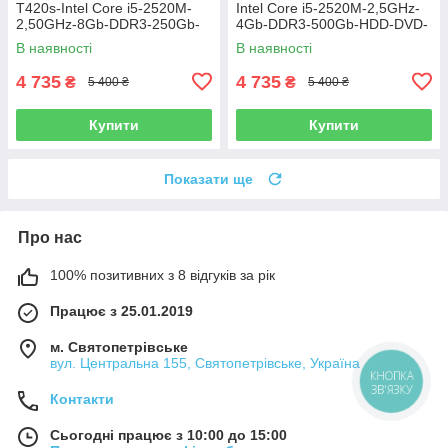
T420s-Intel Core i5-2520M-
Intel Core i5-2520M-2,5GHz-
2,50GHz-8Gb-DDR3-250Gb-
4Gb-DDR3-500Gb-HDD-DVD-
HDD-W14-Web-(B)-Б/В
R-W15,6-Web-(B)- Б/В
В наявності
В наявності
4 735
4 735
₴
₴
5 400 ₴
5 400 ₴
Купити
Купити
Показати ще
Про нас
100% позитивних з 8 відгуків за рік
Працює з 25.01.2019
м. Святопетрівське
вул. Центральна 155, Святопетрівське, Україна
КНОПКА
ЗВ'ЯЗКУ
Контакти
Сьогодні працює з 10:00 до 15:00