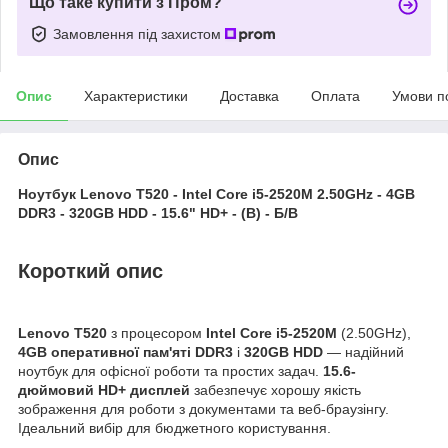
Що таке купити з Пром?
Замовлення під захистом
Опис
Характеристики
Доставка
Оплата
Умови п
Опис
Ноутбук Lenovo T520 - Intel Core i5-2520M 2.50GHz - 4GB
DDR3 - 320GB HDD - 15.6" HD+ - (B) - Б/В
Короткий опис
Lenovo T520
з процесором
Intel Core i5-2520M
(2.50GHz),
4GB оперативної пам'яті DDR3
і
320GB HDD
— надійний
ноутбук для офісної роботи та простих задач.
15.6-
дюймовий HD+ дисплей
забезпечує хорошу якість
зображення для роботи з документами та веб-браузінгу.
Ідеальний вибір для бюджетного користування.