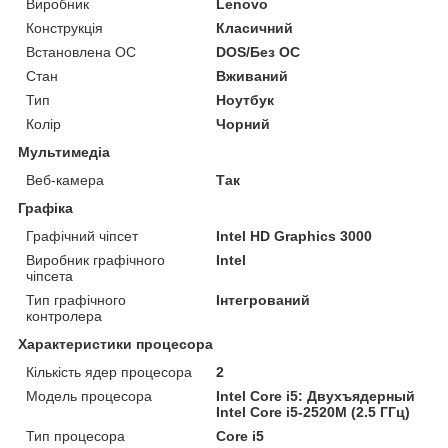
Виробник
Lenovo
Конструкція
Класичний
Встановлена ОС
DOS/Без ОС
Стан
Вживаний
Тип
Ноутбук
Колір
Чорний
Мультимедіа
Веб-камера
Так
Графіка
Графічний чіпсет
Intel HD Graphics 3000
Виробник графічного
Intel
чіпсета
Тип графічного
Інтегрований
контролера
Характеристики процесора
Кількість ядер процесора
2
Модель процесора
Intel Core i5: Двухъядерный
Intel Core i5-2520M (2.5 ГГц)
Тип процесора
Core i5