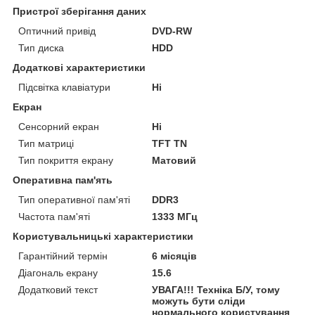
Пристрої зберігання даних
Оптичний привід
DVD-RW
Тип диска
HDD
Додаткові характеристики
Підсвітка клавіатури
Ні
Екран
Сенсорний екран
Ні
Тип матриці
TFT TN
Тип покриття екрану
Матовий
Оперативна пам'ять
Тип оперативної пам'яті
DDR3
Частота пам'яті
1333 МГц
Користувальницькі характеристики
Гарантійний термін
6 місяців
Діагональ екрану
15.6
Додатковий текст
УВАГА!!! Техніка Б/У, тому
можуть бути сліди
нормального користування