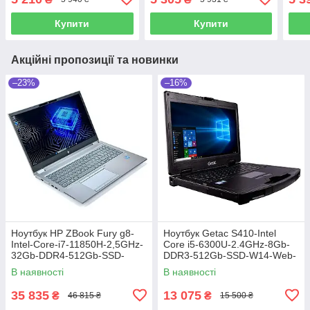
Web-DVD-R-(B)- Б/В
(B)-
Купити
Купити
Акційні пропозиції та новинки
–23%
–16%
Ноутбук HP ZBook Fury g8-
Ноутбук Getac S410-Intel
Intel-Core-i7-11850H-2,5GHz-
Core i5-6300U-2.4GHz-8Gb-
32Gb-DDR4-512Gb-SSD-
DDR3-512Gb-SSD-W14-Web-
W15.6-FHD-iPS-Web-NVIDIA
FHD-IPS-(4G Modem)-(B)-Б/В
В наявності
В наявності
T1200 Laptop (4Gb)-(B)-Б/В
35 835
13 075
₴
₴
46 815 ₴
15 500 ₴