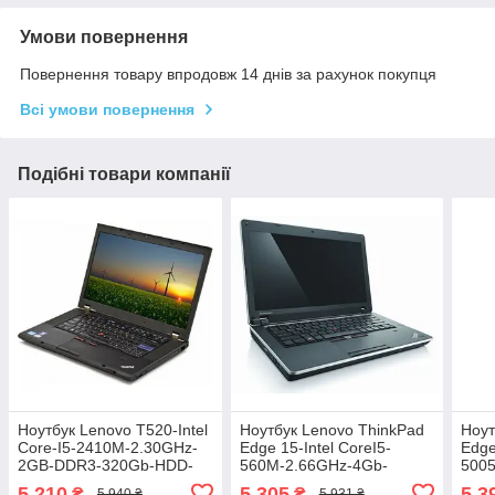
Умови повернення
Повернення товару впродовж 14 днів за рахунок покупця
Всі умови повернення
Подібні товари компанії
Ноутбук Lenovo T520-Intel
Ноутбук Lenovo ThinkPad
Ноут
Core-I5-2410M-2.30GHz-
Edge 15-Intel CoreI5-
Edge
2GB-DDR3-320Gb-HDD-
560M-2.66GHz-4Gb-
500
W15,6-Web-(B)- Б/В
DDR3-HDD-320Gb-W15.6-
500
5 210
5 305
5 3
₴
₴
5 940 ₴
5 931 ₴