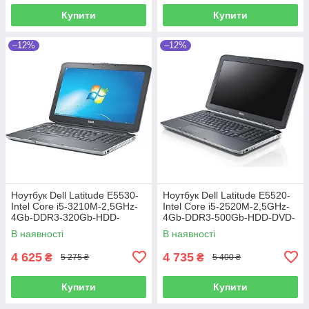
Купити
Купити
–12%
–12%
Ноутбук Dell Latitude E5530-
Ноутбук Dell Latitude E5520-
Intel Core i5-3210M-2,5GHz-
Intel Core i5-2520M-2,5GHz-
4Gb-DDR3-320Gb-HDD-
4Gb-DDR3-500Gb-HDD-DVD-
W15,6-FHD-Web-(B)-Б/В
R-W15,6-Web-(B)- Б/В
В наявності
В наявності
4 625
4 735
₴
₴
5 275 ₴
5 400 ₴
Купити
Купити