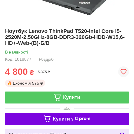
Ноутбук Lenovo ThinkPad T520-Intel Core I5-
2520M-2.50GHz-8GB-DDR3-320Gb-HDD-W15,6-
HD+-Web-(B)-Б/В
В наявності
Код: 1018877
Роздріб
4 800
₴
5 375 ₴
Економія
575 ₴
Купити
або
Купити з