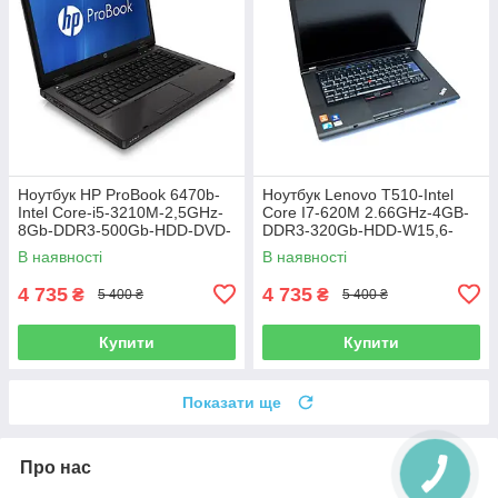
Ноутбук HP ProBook 6470b-
Ноутбук Lenovo T510-Intel
Intel Core-i5-3210M-2,5GHz-
Core I7-620M 2.66GHz-4GB-
8Gb-DDR3-500Gb-HDD-DVD-
DDR3-320Gb-HDD-W15,6-
R-W14-HD-Web-(B)-Б/В
NVIDIA NVS 3100m(512mb)-
В наявності
В наявності
Web-(B)-Б/В
4 735
4 735
₴
₴
5 400 ₴
5 400 ₴
Купити
Купити
Показати ще
Про нас