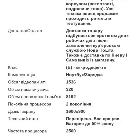
корпусом (потертості,
подряпини тощо). Уся
техніка перед продажем
проходить ретельне
тестування.
Доставка/Оплата
Доставка товару
відбувається протягом двох
робочих днів після
замовлення кур'єрською
службою Нова Пошта.
Також є доставка по Києву і
Самовивіз із магазину.
Клас
(В) - мікродефекти
Комплектація
Ноутбук/Зарядка
Обсяг відеопам'яті
1536
Об'єм накопичувача
320
Об'єм оперативної пам'яті
8192
Покоління процесора
2 покоління
Дозвіл екрану
1600x900
Технічний стан
Перевірено. Все працює.
Батарея до 50% зносу
Частота процесора
2500