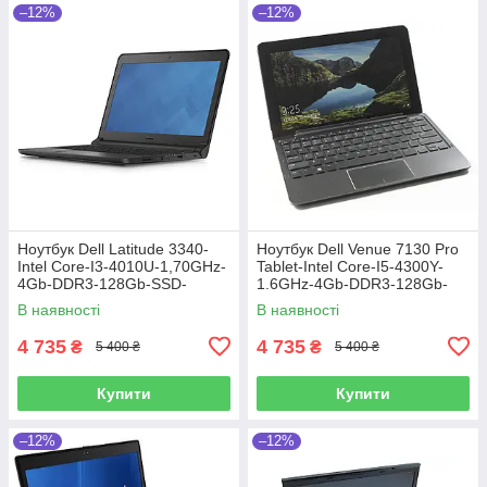
–12%
–12%
Ноутбук Dell Latitude 3340-
Ноутбук Dell Venue 7130 Pro
Intel Core-I3-4010U-1,70GHz-
Tablet-Intel Core-I5-4300Y-
4Gb-DDR3-128Gb-SSD-
1.6GHz-4Gb-DDR3-128Gb-
W13.3-Web-(B)-Б/B
SSD-W10.8-FHD-Web-IPS-
В наявності
В наявності
(B)-Б/B
4 735
4 735
₴
₴
5 400 ₴
5 400 ₴
Купити
Купити
–12%
–12%