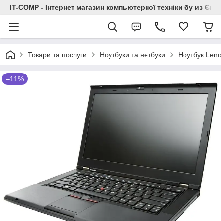
IT-COMP - Інтернет магазин компьютерної техніки бу из Єв
Товари та послуги
Ноутбуки та нетбуки
Ноутбук Len
–11%